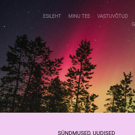
ESILEHT
MINU TEE
VASTUVÕTUD
G
SÜNDMUSED, UUDISED