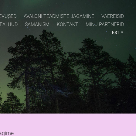
EVUSED
AVALONI TEADMISTE JAGAMINE
VÄEREISID
PEALUUD
ŠAMANISM
KONTAKT
MINU PARTNERID
EST
äägime