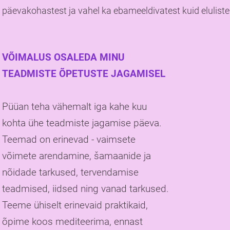
päevakohastest ja vahel ka ebameeldivatest kuid elulist
VÕIMALUS OSALEDA MINU
TEADMISTE ÕPETUSTE JAGAMISEL
Püüan teha vähemalt iga kahe kuu
kohta ühe teadmiste jagamise päeva.
Teemad on erinevad - vaimsete
võimete arendamine, šamaanide ja
nõidade tarkused, tervendamise
teadmised, iidsed ning vanad tarkused.
Teeme ühiselt erinevaid praktikaid,
õpime koos mediteerima, ennast