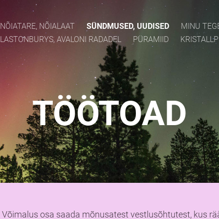
NÕIATARE, NÕIALAAT
SÜNDMUSED, UUDISED
MINU TEG
LASTONBURYS, AVALONI RADADEL
PÜRAMIID
KRISTALL
TÖÖTOAD
Võimalus osa saada mõnusatest vestlusõhtutest, kus r