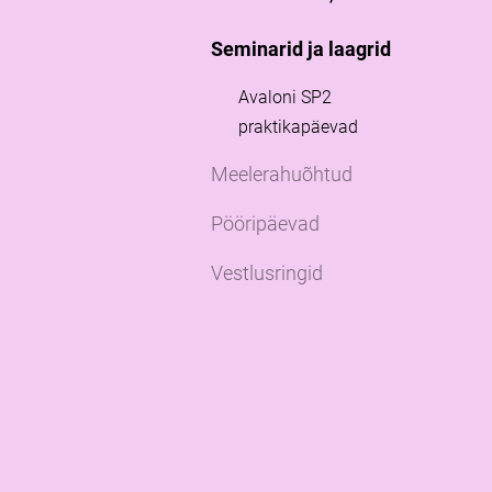
Seminarid ja laagrid
Avaloni SP2
praktikapäevad
Meelerahuõhtud
Pööripäevad
Vestlusringid